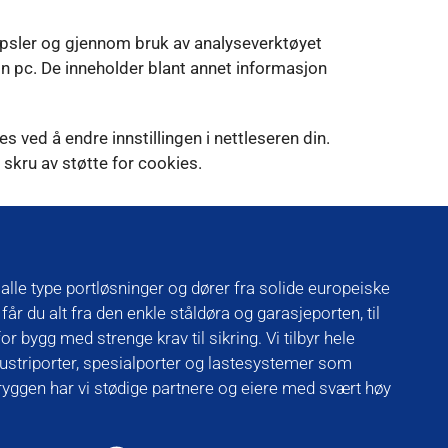
psler og gjennom bruk av analyseverktøyet
in pc. De inneholder blant annet informasjon
s ved å endre innstillingen i nettleseren din.
 skru av støtte for cookies.
alle type portløsninger og dører fra solide europeiske
år du alt fra den enkle ståldøra og garasjeporten, til
r bygg med strenge krav til sikring. Vi tilbyr hele
ndustriporter, spesialporter og lastesystemer som
 ryggen har vi stødige partnere og eiere med svært høy