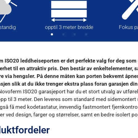
tandig
opptil 3 meter bredde
Fokus på
 ISO20 leddheiseporten er det perfekte valg for deg som er
erhet til en attraktiv pris. Den består av enkeltelementer,
e via hengsler. På denne måten kan porten bekvemt åpnes 
asjen slik at du ikke trenger ekstra plass foran garasjen din
ovoferm ISO20 garasjeport har du et stort utvalg av utførel
pp til 3 meter. Den leveres som standard med sidemontert m
gså få med kodetastatur, innvendig fastmontert fjernkontrol
er ved design, farger og størrelser, samt en bedre isolert p
uktfordeler