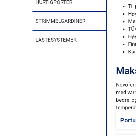
HURTIGPORTER
Til
Høy
STRIMMELGARDINER
Meg
TÜV
Høy
LASTESYSTEMER
Fin
Kan
Maks
Novoferm
med varm
bedre, o
temperat
Portu