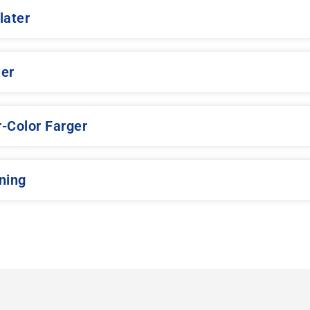
later
er
-Color Farger
ning