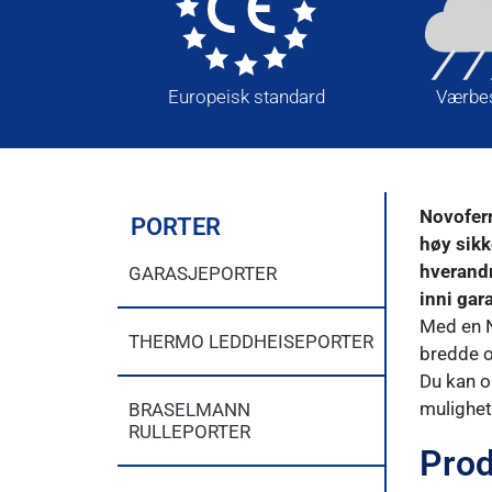
 kvalitet
Europeisk standard
Værbes
Novoferm
PORTER
høy sikk
hverandr
GARASJEPORTER
inni gar
Med en N
THERMO LEDDHEISEPORTER
bredde o
Du kan o
mulighet
BRASELMANN
RULLEPORTER
Prod