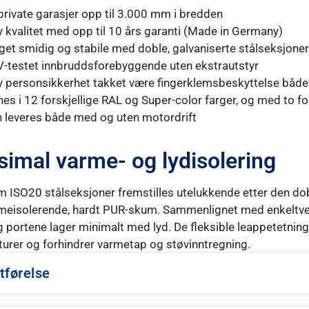
 private garasjer opp til 3.000 mm i bredden
 kvalitet med opp til 10 års garanti (Made in Germany)
et smidig og stabile med doble, galvaniserte stålseksjoner
-testet innbruddsforebyggende uten ekstrautstyr
 personsikkerhet takket være fingerklemsbeskyttelse både 
nes i 12 forskjellige RAL og Super-color farger, og med to fo
 leveres både med og uten motordrift
imal varme- og lydisolering
 ISO20 stålseksjoner fremstilles utelukkende etter den d
eisolerende, hardt PUR-skum. Sammenlignet med enkeltveg
g portene lager minimalt med lyd. De fleksible leappetetni
urer og forhindrer varmetap og støvinntregning.
tførelse