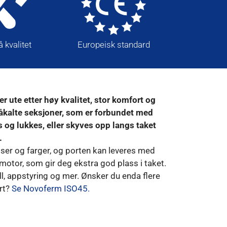
 kvalitet
Europeisk standard
Værbes
 ute etter høy kvalitet, stor komfort og
 såkalte seksjoner, som er forbundet med
og lukkes, eller skyves opp langs taket
.
ser og farger, og porten kan leveres med
otor, som gir deg ekstra god plass i taket.
l, appstyring og mer. Ønsker du enda flere
ort?
Se Novoferm ISO45.