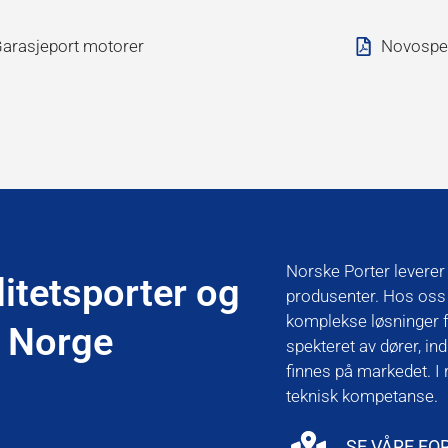
arasjeport motorer
Novospe
Norske Porter leverer 
litetsporter og
produsenter. Hos oss f
komplekse løsninger fo
e Norge
spekteret av dører, i
finnes på markedet. I
teknisk kompetanse.
SE VÅRE F