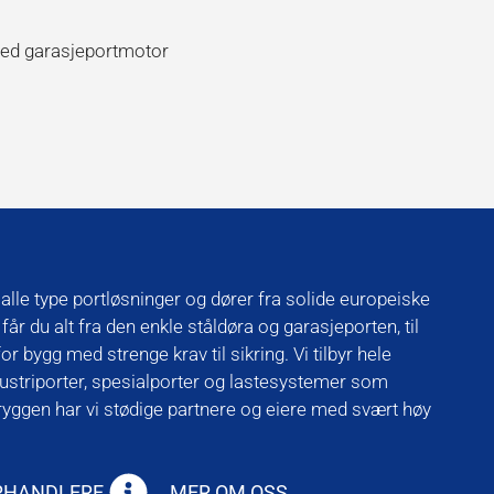
ed garasjeportmotor
alle type portløsninger og dører fra solide europeiske
år du alt fra den enkle ståldøra og garasjeporten, til
r bygg med strenge krav til sikring. Vi tilbyr hele
ndustriporter, spesialporter og lastesystemer som
 ryggen har vi stødige partnere og eiere med svært høy
ORHANDLERE
MER OM OSS