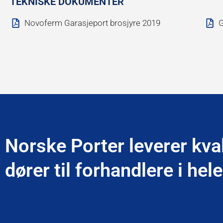
TEKNISKE DOKUMENTER
Novoferm Garasjeport brosjyre 2019
G
Norske Porter leverer kva
dører til forhandlere i hel