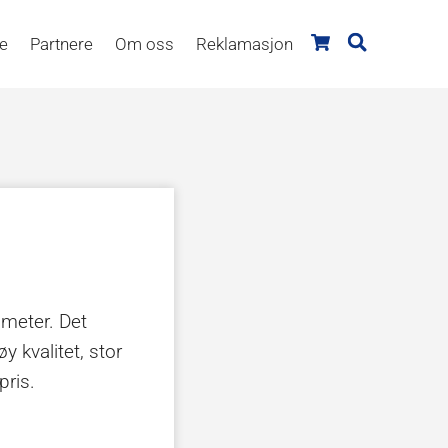
re
Partnere
Om oss
Reklamasjon
 meter. Det
y kvalitet, stor
pris.