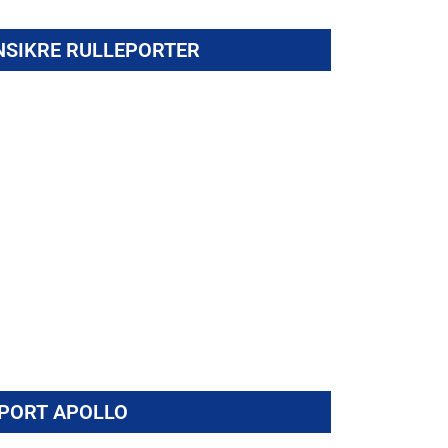
SIKRE RULLEPORTER
kker løfteport fra Jansen Tore, opptil
EI90S200.
PORT APOLLO