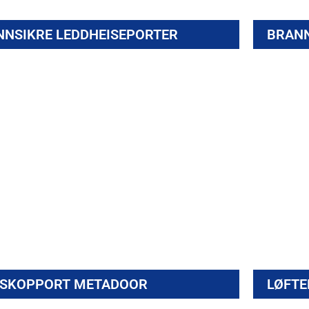
NNSIKRE LEDDHEISEPORTER
BRANN
nsikker teleskopport fra Jansen Tore,
Brannsi
opptil EI90Sa.
ESKOPPORT METADOOR
LØFTE