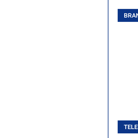
BRA
Bran
TEL