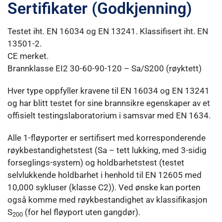
Sertifikater (Godkjenning)
Testet iht. EN 16034 og EN 13241. Klassifisert iht. EN
13501-2.
CE merket.
Brannklasse EI2 30-60-90-120 – Sa/S200 (røyktett)
Hver type oppfyller kravene til EN 16034 og EN 13241
og har blitt testet for sine brannsikre egenskaper av et
offisielt testingslaboratorium i samsvar med EN 1634.
Alle 1-fløy­porter er sertifisert med korresponderende
røykbestandig­hetstest (Sa – tett lukking, med 3-sidig
forseglings-system) og holdbarhetstest (testet
selvlukkende holdbarhet i henhold til EN 12605 med
10,000 sykluser (klasse C2)). Ved ønske kan porten
også komme med røykbestandighet av klassifikasjon
S
(for hel fløyport uten gangdør).
200