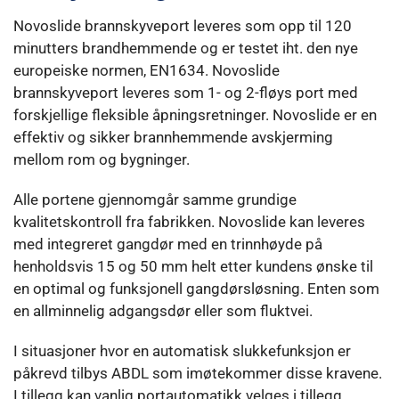
Novoslide brannskyveport leveres som opp til 120
minutters brandhemmende og er testet iht. den nye
europeiske normen, EN1634. Novoslide
brannskyveport leveres som 1- og 2-fløys port med
forskjellige fleksible åpningsretninger. Novoslide er en
effektiv og sikker brannhemmende avskjerming
mellom rom og bygninger.
Alle portene gjennomgår samme grundige
kvalitetskontroll fra fabrikken. Novoslide kan leveres
med integreret gangdør med en trinnhøyde på
henholdsvis 15 og 50 mm helt etter kundens ønske til
en optimal og funksjonell gangdørsløsning. Enten som
en allminnelig adgangsdør eller som fluktvei.
I situasjoner hvor en automatisk slukkefunksjon er
påkrevd tilbys ABDL som imøtekommer disse kravene.
I tillegg kan vanlig portautomatikk velges i tillegg.