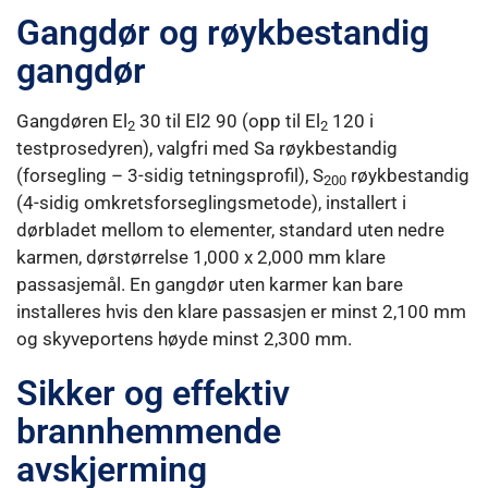
Gangdør og røykbestandig
gangdør
Gangdøren El
30 til El2 90 (opp til El
120 i
2
2
testprosedyren), valgfri med Sa røykbestandig
(forsegling – 3-sidig tetnings­profil), S
røykbestandig
200
(4-sidig omkretsforseglings­metode), installert i
dørbladet mellom to elementer, standard uten nedre
karmen, dørstørrelse 1,000 x 2,000 mm klare
passasjemål. En gangdør uten karmer kan bare
installeres hvis den klare passasjen er minst 2,100 mm
og skyveportens høyde minst 2,300 mm.
Sikker og effektiv
brannhemmende
avskjerming